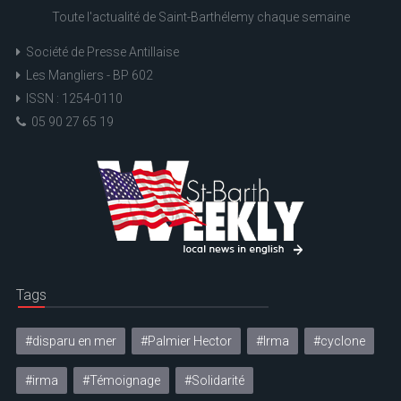
Toute l'actualité de Saint-Barthélemy chaque semaine
Société de Presse Antillaise
Les Mangliers - BP 602
ISSN : 1254-0110
05 90 27 65 19
Tags
#disparu en mer
#Palmier Hector
#Irma
#cyclone
#irma
#Témoignage
#Solidarité