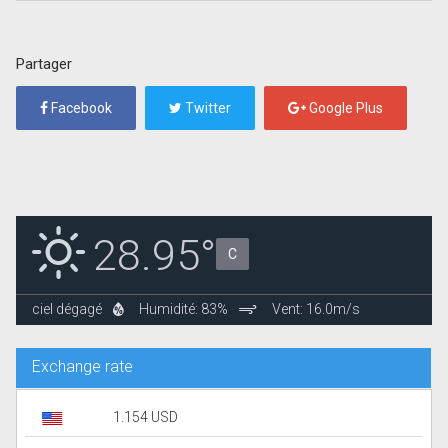
Partager
Facebook
Twitter
Google Plus
28.95°
C
ciel dégagé
Humidité: 83%
Vent: 16.0m/s
Exchange rate
1.154 USD