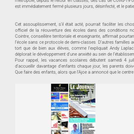
métropole, depuis le retour en classes, des cas de Covid-19 on
est immédiatement fermé plusieurs jours, désinfecté, et le patien
Cet assouplissement, s’il était acté, pourrait faciliter les ch
officiel de la réouverture des écoles dans des conditions 
Cointre, conseillère territoriale et enseignante, affirmait pour
l’école sans ce protocole de demi-classes. D’autres familles au
tort que de bien aux élèves, comme l’expliquait Andy Laplace,
déplorait le développement d’une anxiété au sein de l’établisse
Pour rappel, les vacances scolaires débutent samedi 4 juille
d’accueillir davantage d’enfants chaque jour, les parents doiv
Que faire des enfants, alors que l’Ajoe a annoncé que le centre a