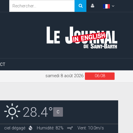
CT
samedi 8 août 2026
06:08
28.4°
C
ciel dégagé
Humidité: 82%
Vent: 10.0m/s