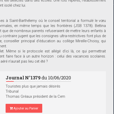
t été détectés dans des écoles. Une fois repérés, l’établissement
t isolé chez lui.
oses à Saint-Barthélemy où le conseil territorial a formulé le vœu
normales, en même temps que les frontières (JSB 1378). Bettina
tant que de nombreux parents refuseraient de mettre leurs enfants à
 contraire jugent que les consignes ultra-restrictives font plus de
 conseiller principal d’éducation au collège Mireille-Choisy, qui
ment.
t. Même si le protocole est allégé d’ici là, ce qui permettrait
ent faire face à un autre horizon : celui des vacances scolaires.
éré n’aurait pas lieu cet été ?
Journal N°1379
du 10/06/2020
Touristes plus que jamais désirés
Tribunal
Thomas Gréaux président de la Cem
Ajouter au Panier