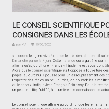
LE CONSEIL SCIENTIFIQUE 
CONSIGNES DANS LES ÉCOL
par V.A
10/06/2020
«Laissons les gens vivre ! » lance le président du conseil scie
Dimanche parue le 7 juin
. Cette instance qui a guidé le somme
affirme qu’aujourd’hui en France « l’épidémie est sous contrôle
Alors que le conseil scientifique était opposé à l’ouverture d
pages, aujourd’hui, il pousse pour un assouplissement des co
respecter des règles un peu lourdes, on pourrait les simplifier e
ou le sport », indique Jean-François Delfraissy. Pour la rentrée 
un peu simplifié, fluidifié, à la lumière des connaissances actue
Le conseil scientifique affirme aujourd’hui que les enfants n