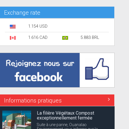
Exchange rate
1.154 USD
1.616 CAD
5.883 BRL
Informations pratiques
La filière Végétaux Compost
exceptionnellement fermée
Suite à une panne, Ouanalao
Environnement vous informe que la...