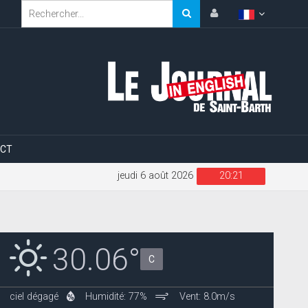
CT
jeudi 6 août 2026
20:21
30.06°
C
ciel dégagé
Humidité: 77%
Vent: 8.0m/s