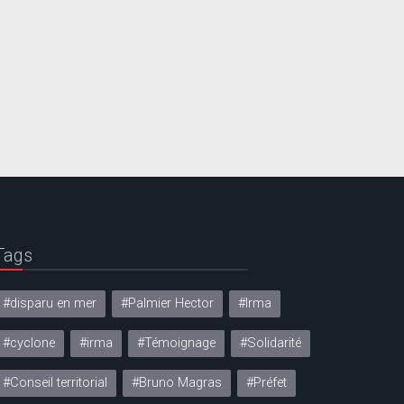
Tags
#disparu en mer
#Palmier Hector
#Irma
#cyclone
#irma
#Témoignage
#Solidarité
#Conseil territorial
#Bruno Magras
#Préfet