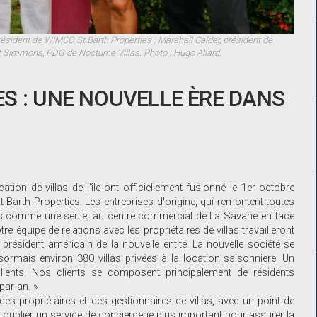
 président de WIMCO St Barth Properties ; Marshall Calder, président de
tt Simmons, PDG de Nocturne Villas. Photo : Hugo Allard.
S : UNE NOUVELLE ÈRE DANS
on de villas de l'île ont officiellement fusionné le 1er octobre
rth Properties. Les entreprises d'origine, qui remontent toutes
is comme une seule, au centre commercial de La Savane en face
e équipe de relations avec les propriétaires de villas travailleront
président américain de la nouvelle entité. La nouvelle société se
sormais environ 380 villas privées à la location saisonnière. Un
lients. Nos clients se composent principalement de résidents
par an. »
e des propriétaires et des gestionnaires de villas, avec un point de
 oublier un service de conciergerie plus important pour assurer la