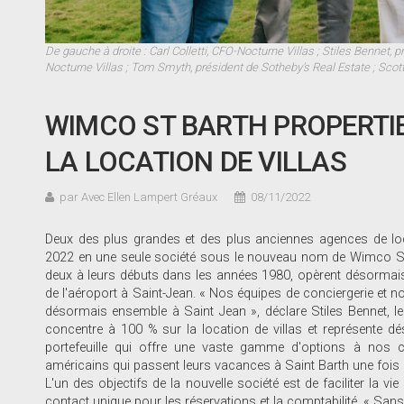
De gauche à droite : Carl Colletti, CFO-Nocturne Villas ; Stiles Bennet,
Nocturne Villas ; Tom Smyth, président de Sotheby's Real Estate ; Sco
WIMCO ST BARTH PROPERTIE
LA LOCATION DE VILLAS
par Avec Ellen Lampert Gréaux
08/11/2022
Deux des plus grandes et des plus anciennes agences de locati
2022 en une seule société sous le nouveau nom de Wimco St Ba
deux à leurs débuts dans les années 1980, opèrent désorma
de l'aéroport à Saint-Jean. « Nos équipes de conciergerie et notr
désormais ensemble à Saint Jean », déclare Stiles Bennet, le 
concentre à 100 % sur la location de villas et représente dé
portefeuille qui offre une vaste gamme d'options à nos c
américains qui passent leurs vacances à Saint Barth une fois 
L'un des objectifs de la nouvelle société est de faciliter la vi
contact unique pour les réservations et la comptabilité. « Sans