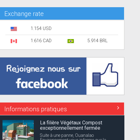
Exchange rate
1.154 USD
1.616 CAD
5.914 BRL
Informations pratiques
La filière Végétaux Compost
exceptionnellement fermée
Suite à une panne, Ouanalao
Environnement vous informe que la...