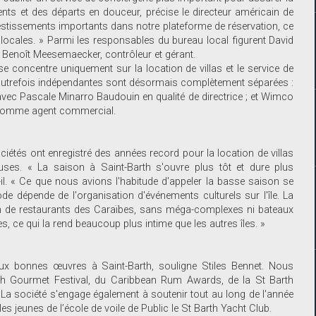
ents et des départs en douceur, précise le directeur américain de
vestissements importants dans notre plateforme de réservation, ce
 locales. » Parmi les responsables du bureau local figurent David
et Benoît Meesemaecker, contrôleur et gérant.
e concentre uniquement sur la location de villas et le service de
 autrefois indépendantes sont désormais complètement séparées :
vec Pascale Minarro Baudouin en qualité de directrice ; et Wimco
r comme agent commercial.
iétés ont enregistré des années record pour la location de villas
ses. « La saison à Saint-Barth s'ouvre plus tôt et dure plus
il. « Ce que nous avions l'habitude d'appeler la basse saison se
e dépende de l'organisation d'événements culturels sur l'île. La
tion de restaurants des Caraïbes, sans méga-complexes ni bateaux
es, ce qui la rend beaucoup plus intime que les autres îles. »
ux bonnes œuvres à Saint-Barth, souligne Stiles Bennet. Nous
th Gourmet Festival, du Caribbean Rum Awards, de la St Barth
» La société s'engage également à soutenir tout au long de l'année
es jeunes de l’école de voile de Public le St Barth Yacht Club.