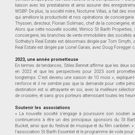
liaison avec les prestataires et ainsi assurer des enregistrem
WSBP. De plus, la société mère, Nocturne Villas, a fait des in
qui améliore la productivité et nos opérations de conciergerie
Thyssen, directeur, Florian Solimaic, chef de la conciergerie, 
Alors que cette nouvelle société, Wimco St Barth Properties, s
conciergerie, les branches de vente immobilière des sociétés
Sotheby's Real Estate est désormais dirigée par Tom Smyth, a
Real Estate est dirigée par Lionel Garaix, avec Doug Foregge
2023, une année prometteuse
En termes de tendances, Stiles Bennet affirme que les deux soc
en 2022 et que les perspectives pour 2023 sont prometteu
longtemps. C'est devenu une saison de 10 mois », explique-t-
renforce et il ne semble pas que la demande pour cette périod
destination est si attrayante en soi, avec la meilleure sélec
de croisière, et sans gros porteurs atterrissant toutes les heur
Soutenir les associations
« La nouvelle société s'engage à poursuivre son soutien a
continuerons à être un des principaux sponsors du St Bar
Bucket, ainsi que du festival de musique et du film caribéen. 
l’association St Barth Essentiel et le programme de voile pour l