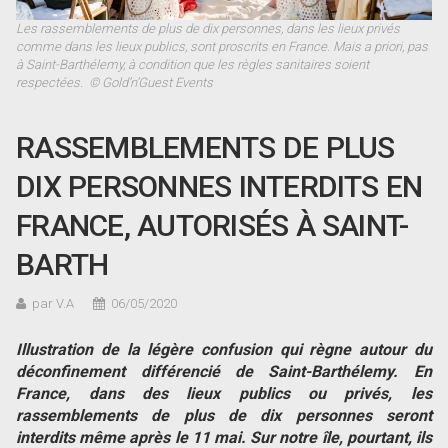
Les rassemblements de plus de dix personnes, dans les lieux privés
comme dans les lieux publics, sont proscrits en France. Mais a priori, pas
à Saint-Barthélemy, à condition que les règles sanitaires soient
respectées. © Gold’n’Guest Events
RASSEMBLEMENTS DE PLUS
DIX PERSONNES INTERDITS EN
FRANCE, AUTORISÉS À SAINT-
BARTH
par V.A
06/05/2020
Illustration de la légère confusion qui règne autour du
déconfinement différencié de Saint-Barthélemy. En
France, dans des lieux publics ou privés, les
rassemblements de plus de dix personnes seront
interdits même après le 11 mai. Sur notre île, pourtant, ils