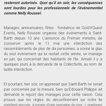
resteront autorisés. Quoi qu
’
il en soir, les conséquences
sont lourdes pour les professionnels de l
’
événementiel
comme Nelly Roussel.
Mariages, anniversaires, fêtes : fondatrice de Gold
’
n
’
Guest
Events, Nelly Roussel organise des événements à Saint-
Barth depuis 10 ans. L
’
annonce du Premier ministre, de
conserver après le 11 mai une interdiction des
rassemblements de plus de dix personnes, a sonné le glas
du seul événement qui lui restait cette année, un mariage
en juin, qui concernait des habitants de l
’
île. Annulé il y a
quelques jours à la demande de la Collectivité, au nom de
ladite interdiction.
Et pourtant, hier soir, on apprenait que Saint-Barth ne serait
pas concernée par la mesure, bien qu
’
Edouard Philippe ait
demandé le report des mariages pour cette raison. Cela
prouve que les règles du déconfinement sur notre île
méritent encore, à moins d
’
une semaine du jour J, quelques