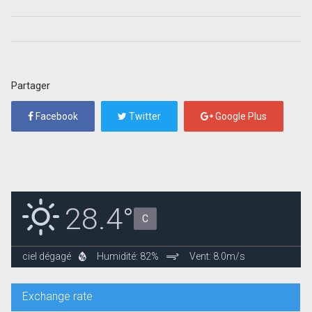
Partager
Facebook
Twitter
Google Plus
28.4°
C
ciel dégagé
Humidité: 82%
Vent: 8.0m/s
Exchange rate