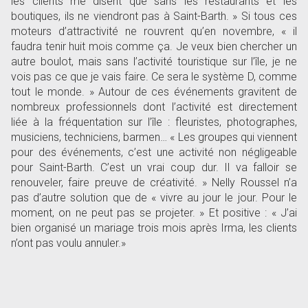
les clients me disent que sans les restaurants et les
boutiques, ils ne viendront pas à Saint-Barth. » Si tous ces
moteurs d
’
attractivité ne rouvrent qu
’
en novembre, « il
faudra tenir huit mois comme ça. Je veux bien chercher un
autre boulot, mais sans l
’
activité touristique sur l
’
île, je ne
vois pas ce que je vais faire. Ce sera le système D, comme
tout le monde. » Autour de ces événements gravitent de
nombreux professionnels dont l
’
activité est directement
liée à la fréquentation sur l
’
île : fleuristes, photographes,
musiciens, techniciens, barmen
…
« Les groupes qui viennent
pour des événements, c
’
est une activité non négligeable
pour Saint-Barth. C
’
est un vrai coup dur. Il va falloir se
renouveler, faire preuve de créativité. » Nelly Roussel n
’
a
pas d
’
autre solution que de « vivre au jour le jour. Pour le
moment, on ne peut pas se projeter. » Et positive : « J
’
ai
bien organisé un mariage trois mois après Irma, les clients
n
’
ont pas voulu annuler.»