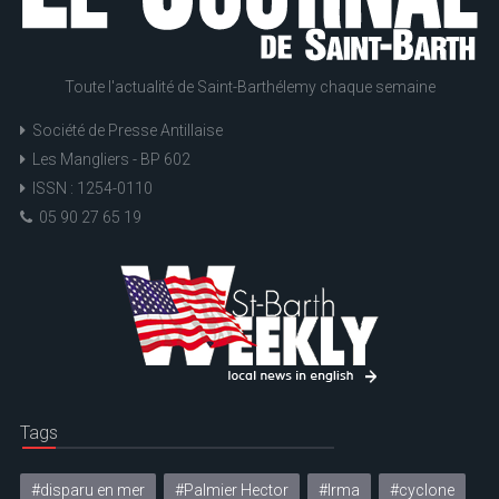
Toute l'actualité de Saint-Barthélemy chaque semaine
Société de Presse Antillaise
Les Mangliers - BP 602
ISSN : 1254-0110
05 90 27 65 19
Tags
#disparu en mer
#Palmier Hector
#Irma
#cyclone