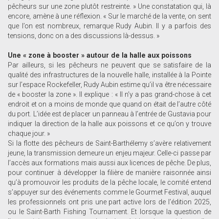
pêcheurs sur une zone plutôt restreinte. » Une constatation qui, là
encore, amène à une réflexion. « Sur le marché de la vente, on sent
que l’on est nombreux, remarque Rudy Aubin. Il y a parfois des
tensions, donc on a des discussions là-dessus. »
Une « zone à booster » autour de la halle aux poissons
Par ailleurs, si les pêcheurs ne peuvent que se satisfaire de la
qualité des infrastructures de la nouvelle halle, installée à la Pointe
sur l’espace Rockefeller, Rudy Aubin estime qu’il va être nécessaire
de « booster la zone ». Il explique : « Il n’y a pas grand-chose à cet
endroit et on a moins de monde que quand on était de l’autre côté
du port. L’idée est de placer un panneau à l’entrée de Gustavia pour
indiquer la direction de la halle aux poissons et ce qu’on y trouve
chaque jour. »
Si la flotte des pêcheurs de Saint-Barthélemy s’avère relativement
jeune, la transmission demeure un enjeu majeur. Celle-ci passe par
l’accès aux formations mais aussi aux licences de pêche. De plus,
pour continuer à développer la filière de manière raisonnée ainsi
qu’à promouvoir les produits de la pêche locale, le comité entend
s’appuyer sur des événements comme le Gourmet Festival, auquel
les professionnels ont pris une part active lors de l’édition 2025,
ou le Saint-Barth Fishing Tournament. Et lorsque la question de