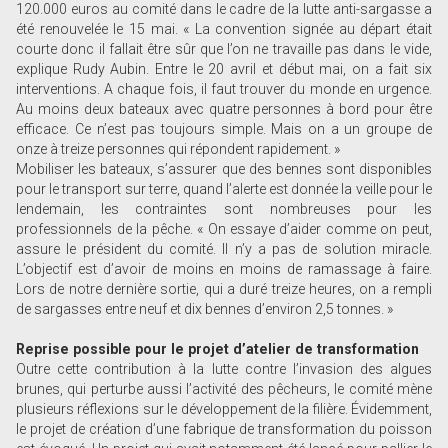
120.000 euros au comité dans le cadre de la lutte anti-sargasse a
été renouvelée le 15 mai. « La convention signée au départ était
courte donc il fallait être sûr que l’on ne travaille pas dans le vide,
explique Rudy Aubin. Entre le 20 avril et début mai, on a fait six
interventions. A chaque fois, il faut trouver du monde en urgence.
Au moins deux bateaux avec quatre personnes à bord pour être
efficace. Ce n’est pas toujours simple. Mais on a un groupe de
onze à treize personnes qui répondent rapidement. »
Mobiliser les bateaux, s’assurer que des bennes sont disponibles
pour le transport sur terre, quand l’alerte est donnée la veille pour le
lendemain, les contraintes sont nombreuses pour les
professionnels de la pêche. « On essaye d’aider comme on peut,
assure le président du comité. Il n’y a pas de solution miracle.
L’objectif est d’avoir de moins en moins de ramassage à faire.
Lors de notre dernière sortie, qui a duré treize heures, on a rempli
de sargasses entre neuf et dix bennes d’environ 2,5 tonnes. »
Reprise possible pour le projet d’atelier de transformation
Outre cette contribution à la lutte contre l’invasion des algues
brunes, qui perturbe aussi l’activité des pêcheurs, le comité mène
plusieurs réflexions sur le développement de la filière. Évidemment,
le projet de création d’une fabrique de transformation du poisson