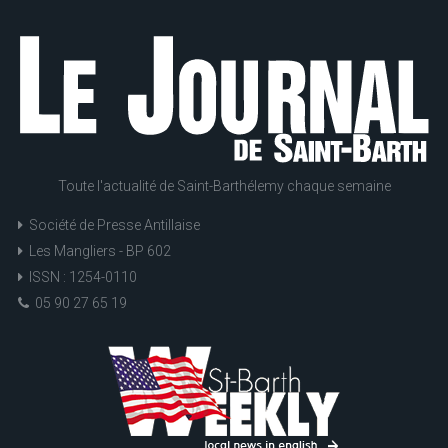
Toute l'actualité de Saint-Barthélemy chaque semaine
Société de Presse Antillaise
Les Mangliers - BP 602
ISSN : 1254-0110
05 90 27 65 19