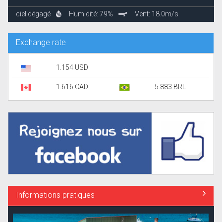
ciel dégagé
Humidité: 79%
Vent: 18.0m/s
Exchange rate
1.154 USD
1.616 CAD
5.883 BRL
Informations pratiques