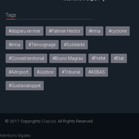
Tags
#disparu en mer
#Palmier Hector
#Irma
#cyclone
#irma
#Témoignage
#Solidarité
#Conseil territorial
#Bruno Magras
#Préfet
#Etat
#Aéroport
#Justice
#Tribunal
#ASBAS
#Gustavialoppet
© 2017 Copyrights
Elapida
. All Rights Reserved
Mentions légales