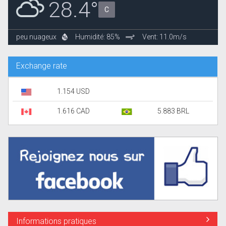
28.4°
C
peu nuageux
Humidité: 85%
Vent: 11.0m/s
Exchange rate
1.154 USD
1.616 CAD
5.883 BRL
Informations pratiques