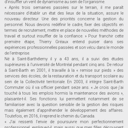
d’insuffler un vent de dynamisme au sein de l’organisme.
« Après trois semaines passées sur le terrain, il me paraît
nécessaire d’établir un état des lieux de la situation, assure le
nouveau directeur. Une des priorités concerne la gestion du
personnel. Nous devons redéfinir le cadre, fixer des objectifs en
termes de recrutement, mettre en place de nouvelles méthodes de
travail et surtout insuffler de la confiance. » Pour franchir cette
première étape, Thierry Gréaux entend puiser dans ses
expériences professionnelles passées et son vécu dans le monde
de l’entreprise.
Né à Saint-Barthélemy il y a 43 ans, il a suivi des études
supérieures à l’université de Montréal pendant cinq ans. De retour
à Saint-Barth en 2001, il travaille à la « remise sur pieds » des
services des écoles, de la restauration et du transport scolaire au
sein de la Collectivité territoriale. En 2003, il intègre Saint-Barth
Commuter où il va officier pendant seize ans. « Je crois que j’ai
touché à tous les emplois hormis la maintenance des avions »,
plaisante-t-il. Ses fonctions lui permettent notamment de se
familiariser avec la question sensible de la gestion des risques
mais également d’appréhender le développement des affaires.
Toutefois, en 2016, il reprend le chemin du Canada.
« J’ai ressenti l’envie de poursuivre mon perfectionnement
professionnel, explique-t-il, mais aussi que mes filles découvrent