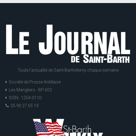
Toute l'actualité de Saint-Barthélemy chaque semaine
Société de Presse Antillaise
Les Mangliers - BP 602
ISSN : 1254-0110
05 90 27 65 19