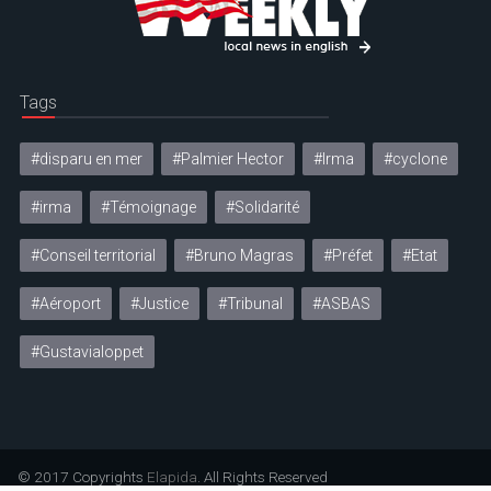
Tags
#disparu en mer
#Palmier Hector
#Irma
#cyclone
#irma
#Témoignage
#Solidarité
#Conseil territorial
#Bruno Magras
#Préfet
#Etat
#Aéroport
#Justice
#Tribunal
#ASBAS
#Gustavialoppet
© 2017 Copyrights
Elapida
. All Rights Reserved