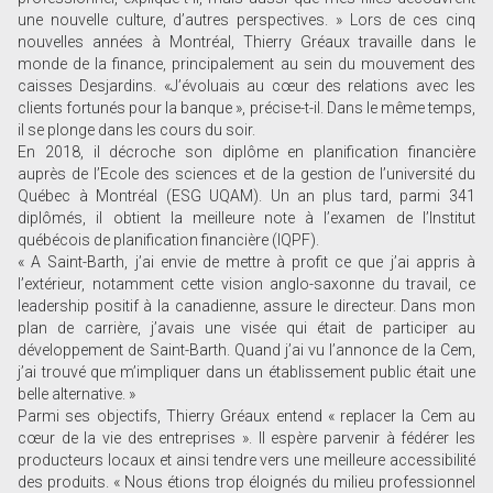
une nouvelle culture, d’autres perspectives. » Lors de ces cinq
nouvelles années à Montréal, Thierry Gréaux travaille dans le
monde de la finance, principalement au sein du mouvement des
caisses Desjardins. «J’évoluais au cœur des relations avec les
clients fortunés pour la banque », précise-t-il. Dans le même temps,
il se plonge dans les cours du soir.
En 2018, il décroche son diplôme en planification financière
auprès de l’Ecole des sciences et de la gestion de l’université du
Québec à Montréal (ESG UQAM). Un an plus tard, parmi 341
diplômés, il obtient la meilleure note à l’examen de l’Institut
québécois de planification financière (IQPF).
« A Saint-Barth, j’ai envie de mettre à profit ce que j’ai appris à
l’extérieur, notamment cette vision anglo-saxonne du travail, ce
leadership positif à la canadienne, assure le directeur. Dans mon
plan de carrière, j’avais une visée qui était de participer au
développement de Saint-Barth. Quand j’ai vu l’annonce de la Cem,
j’ai trouvé que m’impliquer dans un établissement public était une
belle alternative. »
Parmi ses objectifs, Thierry Gréaux entend « replacer la Cem au
cœur de la vie des entreprises ». Il espère parvenir à fédérer les
producteurs locaux et ainsi tendre vers une meilleure accessibilité
des produits. « Nous étions trop éloignés du milieu professionnel