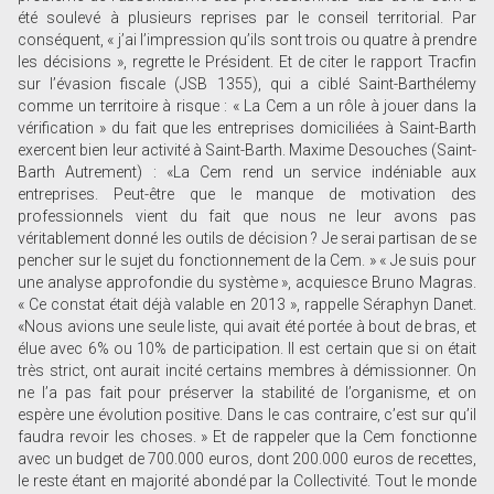
été soulevé à plusieurs reprises par le conseil territorial. Par
conséquent, « j’ai l’impression qu’ils sont trois ou quatre à prendre
les décisions », regrette le Président. Et de citer le rapport Tracfin
sur l’évasion fiscale (JSB 1355), qui a ciblé Saint-Barthélemy
comme un territoire à risque : « La Cem a un rôle à jouer dans la
vérification » du fait que les entreprises domiciliées à Saint-Barth
exercent bien leur activité à Saint-Barth. Maxime Desouches (Saint-
Barth Autrement) : «La Cem rend un service indéniable aux
entreprises. Peut-être que le manque de motivation des
professionnels vient du fait que nous ne leur avons pas
véritablement donné les outils de décision ? Je serai partisan de se
pencher sur le sujet du fonctionnement de la Cem. » « Je suis pour
une analyse approfondie du système », acquiesce Bruno Magras.
« Ce constat était déjà valable en 2013 », rappelle Séraphyn Danet.
«Nous avions une seule liste, qui avait été portée à bout de bras, et
élue avec 6% ou 10% de participation. Il est certain que si on était
très strict, ont aurait incité certains membres à démissionner. On
ne l’a pas fait pour préserver la stabilité de l’organisme, et on
espère une évolution positive. Dans le cas contraire, c’est sur qu’il
faudra revoir les choses. » Et de rappeler que la Cem fonctionne
avec un budget de 700.000 euros, dont 200.000 euros de recettes,
le reste étant en majorité abondé par la Collectivité. Tout le monde