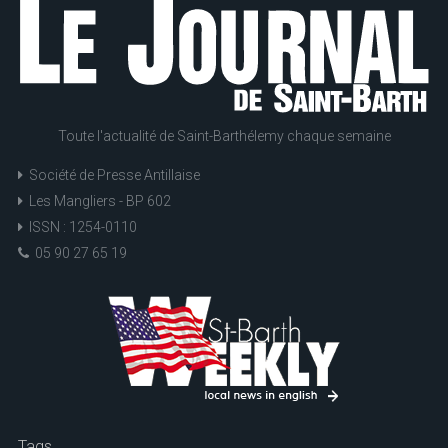
Toute l'actualité de Saint-Barthélemy chaque semaine
Société de Presse Antillaise
Les Mangliers - BP 602
ISSN : 1254-0110
05 90 27 65 19
Tags