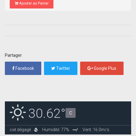
Ajouter au Panier
Partager
Facebook
Twitter
Google Plus
30.62°
C
ciel dégagé
Humidité: 77%
Vent: 16.0m/s