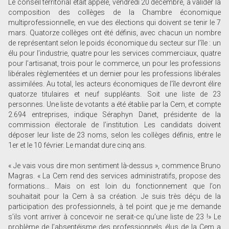
Le conseil territorial était appelé, vendredi 20 décembre, à valider la
composition des collèges de la Chambre économique
multiprofessionnelle, en vue des élections qui doivent se tenir le 7
mars. Quatorze collèges ont été définis, avec chacun un nombre
de représentant selon le poids économique du secteur sur l’île : un
élu pour l’industrie, quatre pour les services commerciaux, quatre
pour l’artisanat, trois pour le commerce, un pour les professions
libérales règlementées et un dernier pour les professions libérales
assimilées. Au total, les acteurs économiques de l’île devront élire
quatorze titulaires et neuf suppléants. Soit une liste de 23
personnes. Une liste de votants a été établie par la Cem, et compte
2.694 entreprises, indique Séraphyn Danet, présidente de la
commission électorale de l’institution. Les candidats doivent
déposer leur liste de 23 noms, selon les collèges définis, entre le
1er et le 10 février. Le mandat dure cinq ans.
« Je vais vous dire mon sentiment là-dessus », commence Bruno
Magras. « La Cem rend des services administratifs, propose des
formations… Mais on est loin du fonctionnement que l’on
souhaitait pour la Cem à sa création. Je suis très déçu de la
participation des professionnels, à tel point que je me demande
s’ils vont arriver à concevoir ne serait-ce qu’une liste de 23 !» Le
problème de l’absentéisme des professionnels élus de la Cem a