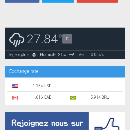
27.84°
C
légère pluie
Humidité: 81%
Vent: 10.0m/s
Exchange rate
1.154 USD
1.616 CAD
5.914 BRL