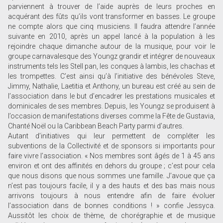
parviennent à trouver de l’aide auprès de leurs proches en
acquérant des fûts qu’ils vont transformer en basses. Le groupe
ne compte alors que cinq musiciens. Il faudra attendre l’année
suivante en 2010, après un appel lancé à la population à les
rejoindre chaque dimanche autour de la musique, pour voir le
groupe carnavalesque des Youngz grandir et intégrer de nouveaux
instruments tels les Stell pan, les conques à lambis, les chachas et
les trompettes. C’est ainsi qu’à l’initiative des bénévoles Steve,
Jimmy, Nathalie, Laetitia et Anthony, un bureau est créé au sein de
l’association dans le but d’encadrer les prestations musicales et
dominicales de ses membres. Depuis, les Youngz se produisent à
l’occasion de manifestations diverses comme la Fête de Gustavia,
Chanté Noël ou la Caribbean Beach Party parmi d’autres.
Autant d’initiatives qui leur permettent de compléter les
subventions de la Collectivité et de sponsors si importants pour
faire vivre l’association. « Nos membres sont âgés de 1 à 45 ans
environ et ont des affinités en dehors du groupe ; c’est pour cela
que nous disons que nous sommes une famille. J’avoue que ça
n’est pas toujours facile, il y a des hauts et des bas mais nous
arrivons toujours à nous entendre afin de faire évoluer
l’association dans de bonnes conditions ! » confie Jessyca.
Aussitôt les choix de thème, de chorégraphie et de musique