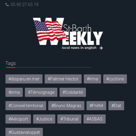
05 90 27 65 19
Tags
#disparu en mer
#Palmier Hector
#Irma
#cyclone
#irma
#Témoignage
#Solidarité
#Conseil territorial
#Bruno Magras
#Préfet
#Etat
#Aéroport
#Justice
#Tribunal
#ASBAS
#Gustavialoppet