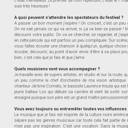
c’était merveilleux. Le premier de mon répertoire, c’était le 7 
suis très heureuse !
A quoi peuvent s’attendre les spectateurs du festival ?
A passer un bon moment j’espère ! Un concert, c’est un peu 
On ne sait jamais ce qui va arriver, si ça va bien se passer ! 
découvrir votre public. On va se chercher, se regarder, et j’es
en cette période qui est parfois un peu compliquée. Sur scène
vous faîtes écouter une chanson à quelqu’un, quelque chose qu’i
écouter, découvrir, au point d’avoir envie d’être à sa place pou
bien, c’est cela que je fais et que j’aime.
Quels musiciens vont vous accompagner ?
Je travaille avec de supers artistes, en studio et sur la route, 
un peu comme le chef d’orchestre de ma vision artistique. 
chanteur Jérôme Cornelis, le bassiste Laurence Insula qui est
jeune batteur Lox qui débute sa carrière et vient de sortir son
enseigné puisque son père est un grand maître percussionnist
Vous avez toujours su entremêler toutes vos influences 
La musique que je fais est inspirée de la culture noire américa
sépare pas les genres musicaux car toute cela fait partie de
n’est pas une inspiration. C’est une vocation. Sans la musiq