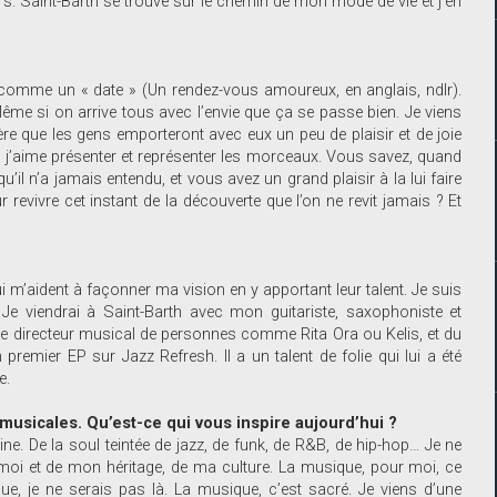
mars. Saint-Barth se trouve sur le chemin de mon mode de vie et j’en
comme un « date » (Un rendez-vous amoureux, en anglais, ndlr).
Même si on arrive tous avec l’envie que ça se passe bien. Je viens
père que les gens emporteront avec eux un peu de plaisir et de joie
, j’aime présenter et représenter les morceaux. Vous savez, quand
l n’a jamais entendu, et vous avez un grand plaisir à la lui faire
r revivre cet instant de la découverte que l’on ne revit jamais ? Et
qui m’aident à façonner ma vision en y apportant leur talent. Je suis
Je viendrai à Saint-Barth avec mon guitariste, saxophoniste et
 le directeur musical de personnes comme Rita Ora ou Kelis, et du
 premier EP sur Jazz Refresh. Il a un talent de folie qui lui a été
e.
musicales. Qu’est-ce qui vous inspire aujourd’hui ?
ine. De la soul teintée de jazz, de funk, de R&B, de hip-hop… Je ne
 moi et de mon héritage, de ma culture. La musique, pour moi, ce
ue, je ne serais pas là. La musique, c’est sacré. Je viens d’une