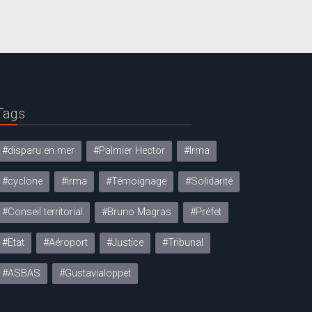
Tags
#disparu en mer
#Palmier Hector
#Irma
#cyclone
#irma
#Témoignage
#Solidarité
#Conseil territorial
#Bruno Magras
#Préfet
#Etat
#Aéroport
#Justice
#Tribunal
#ASBAS
#Gustavialoppet