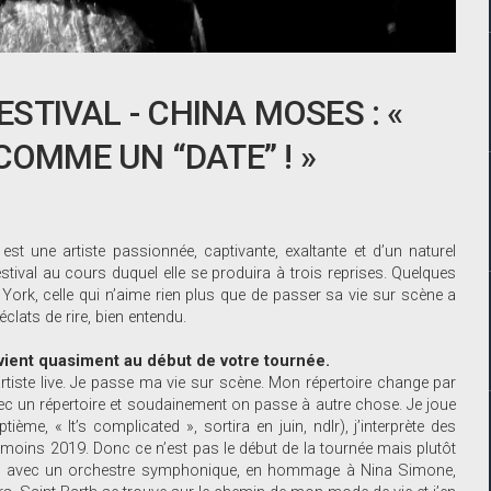
ESTIVAL - CHINA MOSES : «
COMME UN “DATE” ! »
st une artiste passionnée, captivante, exaltante et d’un naturel
stival au cours duquel elle se produira à trois reprises. Quelques
York, celle qui n’aime rien plus que de passer sa vie sur scène a
lats de rire, bien entendu.
ervient quasiment au début de votre tournée.
rtiste live. Je passe ma vie sur scène. Mon répertoire change par
vec un répertoire et soudainement on passe à autre chose. Je joue
e, « It’s complicated », sortira en juin, ndlr), j’interprète des
moins 2019. Donc ce n’est pas le début de la tournée mais plutôt
nvier avec un orchestre symphonique, en hommage à Nina Simone,