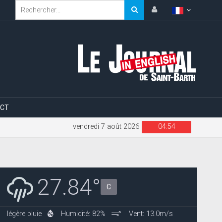
CT
vendredi 7 août 2026
04:54
27.84°
C
légère pluie
Humidité: 82%
Vent: 13.0m/s