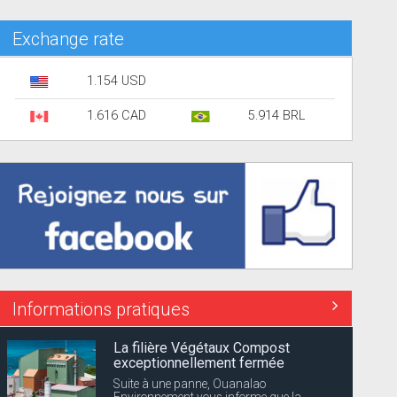
Exchange rate
1.154 USD
1.616 CAD
5.914 BRL
Informations pratiques
La filière Végétaux Compost
exceptionnellement fermée
Suite à une panne, Ouanalao
Environnement vous informe que la...