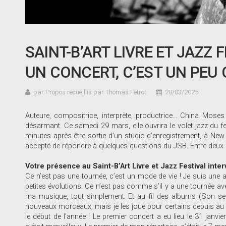
SAINT-B’ART LIVRE ET JAZZ F
UN CONCERT, C’EST UN PEU 
par Propos recueillis par Thomas Fetrot
28/03/2025
Auteure, compositrice, interprète, productrice… China Moses e
désarmant. Ce samedi 29 mars, elle ouvrira le volet jazz du fe
minutes après être sortie d’un studio d’enregistrement, à New 
accepté de répondre à quelques questions du JSB. Entre deux éc
Votre présence au Saint-B’Art Livre et Jazz Festival int
Ce n’est pas une tournée, c’est un mode de vie ! Je suis une a
petites évolutions. Ce n’est pas comme s’il y a une tournée a
ma musique, tout simplement. Et au fil des albums (Son septièm
nouveaux morceaux, mais je les joue pour certains depuis au 
le début de l’année ! Le premier concert a eu lieu le 31 ja