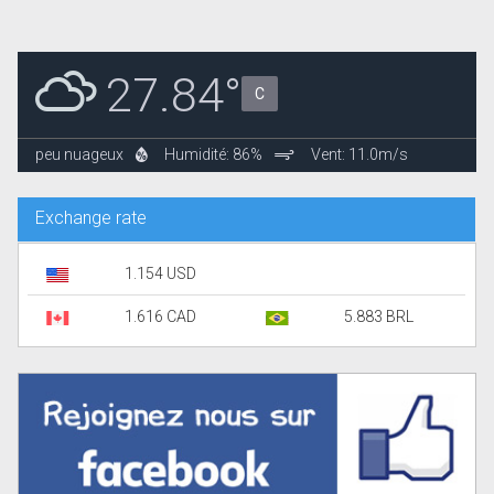
27.84°
C
peu nuageux
Humidité: 86%
Vent: 11.0m/s
Exchange rate
1.154 USD
1.616 CAD
5.883 BRL