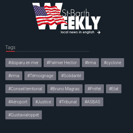
Tags
#disparu en mer
#Palmier Hector
#Irma
#cyclone
#irma
#Témoignage
#Solidarité
#Conseil territorial
#Bruno Magras
#Préfet
#Etat
#Aéroport
#Justice
#Tribunal
#ASBAS
#Gustavialoppet