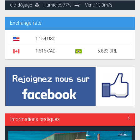
ciel dégagé
Humidité: 77%
Vent: 13.0m/s
Exchange rate
1.154 USD
1.616 CAD
5.883 BRL
Informations pratiques