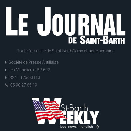
Toute l'actualité de Saint-Barthélemy chaque semaine
Société de Presse Antillaise
Les Mangliers - BP 602
ISSN : 1254-0110
05 90 27 65 19