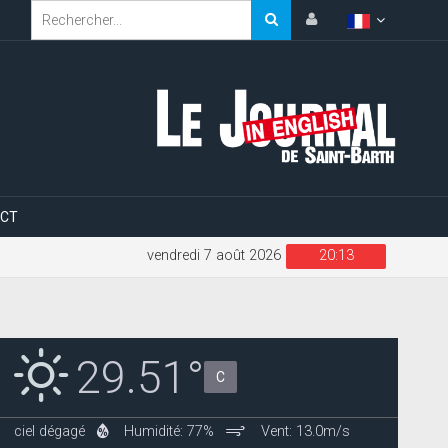
CT
vendredi 7 août 2026
20:13
29.51°
C
ciel dégagé
Humidité: 77%
Vent: 13.0m/s