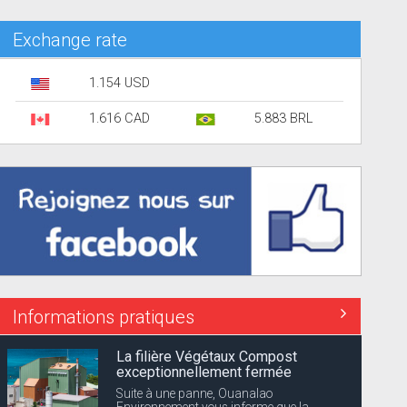
Exchange rate
1.154 USD
1.616 CAD
5.883 BRL
Informations pratiques
La filière Végétaux Compost
exceptionnellement fermée
Suite à une panne, Ouanalao
Environnement vous informe que la...