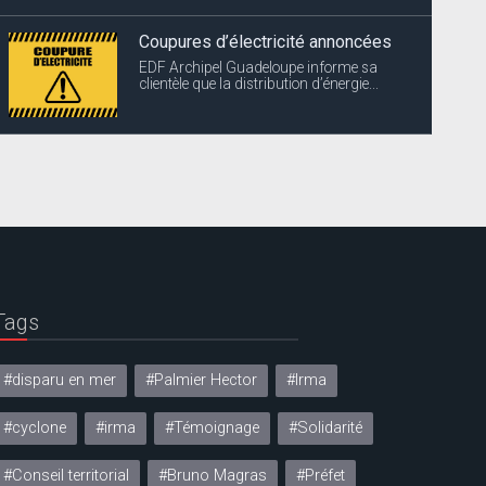
Coupures d’électricité annoncées
EDF Archipel Guadeloupe informe sa
clientèle que la distribution d’énergie...
Tags
#disparu en mer
#Palmier Hector
#Irma
#cyclone
#irma
#Témoignage
#Solidarité
#Conseil territorial
#Bruno Magras
#Préfet