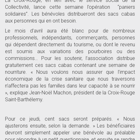
La Croix-Rouge, en lien avec le service social de la
Collectivité, lance cette semaine l
’
opération
“
paniers
solidaires
”
. Les bénévoles distribueront des sacs cabas
aux personnes qui en ont besoin.
Le mois d
’
avril aura été blanc pour de nombreux
professionnels, indépendants, commerçants, personnes
qui dépendent directement du tourisme, ou dont le revenu
est soumis aux variations des pourboires ou des
commissions
…
Pour les soutenir, l
’
association distribue
gratuitement ces sacs cabas contenant une semaine de
nourriture. « Nous voulons nous assurer que l
’
impact
économique de la crise sanitaire que nous traversons
n
’
affectera pas les familles dans leur capacité à se nourrir
», explique Jean-Noël Machon, président de la Croix-Rouge
Saint-Barthélemy.
Pour ce jeudi, cent sacs seront préparés. « Nous
ajusterons ensuite, selon la demande. » Les bénéficiaires
devront simplement appeler une bénévole au préalable
pour répondre à un petit questionnaire, et ensuite se rendre