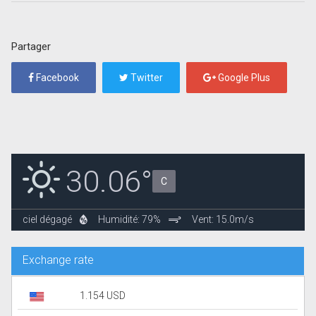
Partager
Facebook
Twitter
Google Plus
30.06°
C
ciel dégagé
Humidité: 79%
Vent: 15.0m/s
Exchange rate
1.154 USD