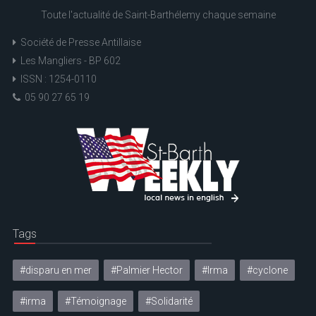
Toute l'actualité de Saint-Barthélemy chaque semaine
Société de Presse Antillaise
Les Mangliers - BP 602
ISSN : 1254-0110
05 90 27 65 19
Tags
#disparu en mer
#Palmier Hector
#Irma
#cyclone
#irma
#Témoignage
#Solidarité