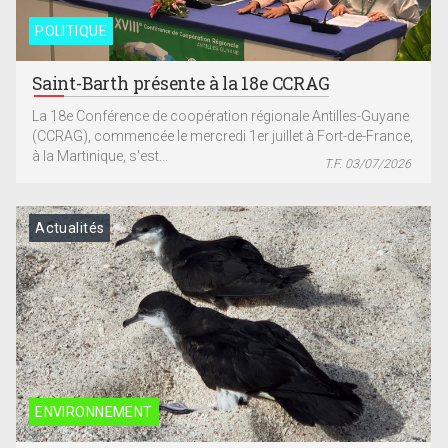
POLITIQUE
Saint-Barth présente à la 18e CCRAG
La 18e Conférence de coopération régionale Antilles-Guyane
(CCRAG), commencée le mercredi 1er juillet à Fort-de-France,
à la Martinique, s'est...
T.F. 03/07/2026
Actualités
ENVIRONNEMENT